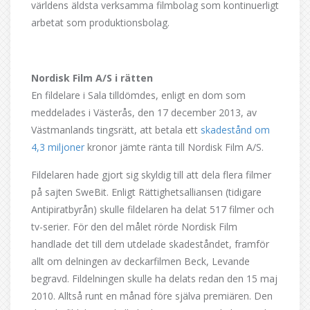
världens äldsta verksamma filmbolag som kontinuerligt
arbetat som produktionsbolag.
Nordisk Film A/S i rätten
En fildelare i Sala tilldömdes, enligt en dom som
meddelades i Västerås, den 17 december 2013, av
Västmanlands tingsrätt, att betala ett
skadestånd om
4,3 miljoner
kronor jämte ränta till Nordisk Film A/S.
Fildelaren hade gjort sig skyldig till att dela flera filmer
på sajten SweBit. Enligt Rättighetsalliansen (tidigare
Antipiratbyrån) skulle fildelaren ha delat 517 filmer och
tv-serier. För den del målet rörde Nordisk Film
handlade det till dem utdelade skadeståndet, framför
allt om delningen av deckarfilmen Beck, Levande
begravd. Fildelningen skulle ha delats redan den 15 maj
2010. Alltså runt en månad före själva premiären. Den