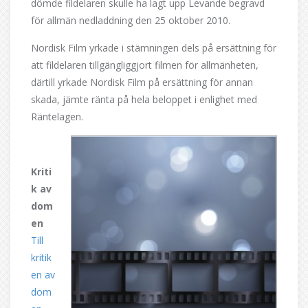
dömde fildelaren skulle ha lagt upp Levande begravd
för allmän nedladdning den 25 oktober 2010.
Nordisk Film yrkade i stämningen dels på ersättning för
att fildelaren tillgängliggjort filmen för allmänheten,
därtill yrkade Nordisk Film på ersättning för annan
skada, jämte ränta på hela beloppet i enlighet med
Räntelagen.
Kriti
k av
dom
en
Till
kritik
en av
dom