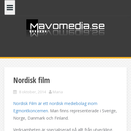
Skip
to
content
Nordisk film
8 oktober, 2014
Maria
Nordisk Film är ett nordisk mediebolag inom
Egmontkoncernen
. Man finns representerade i Sverige,
Norge, Danmark och Finland.
Verksamheten är specialiserad på allt från utveckling,